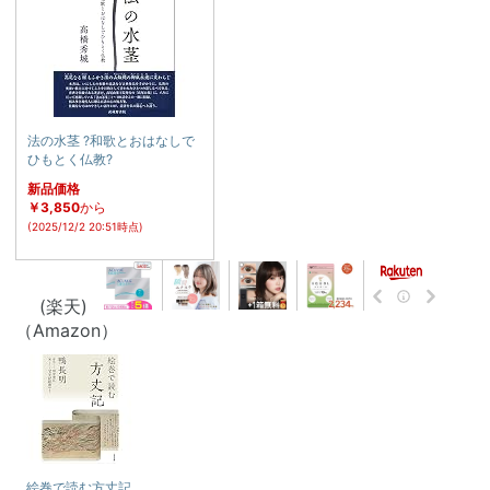
法の水茎 ?和歌とおはなしで
ひもとく仏教?
新品価格
￥3,850
から
(2025/12/2 20:51時点)
(楽天)
（Amazon）
絵巻で読む方丈記