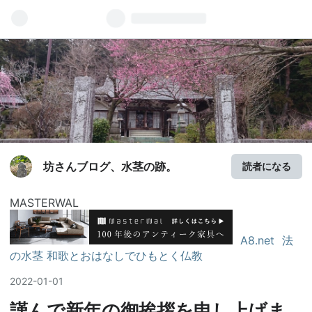
坊さんブログ、水茎の跡。
読者になる
MASTERWAL
A8.net
法
の水茎 和歌とおはなしでひもとく仏教
2022
-
01
-
01
謹んで新年の御挨拶を申し上げま