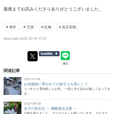
最後までお読みくださりありがとうございました。
#
寅年
#
壬寅
#
紅梅
#
息災安穏
mizu-kuki
2022-01-01 17:51
関連記事
2025-01-04
お地蔵様に導かれての旅立ちを前にして
うっすらと雪化粧したお寺。 一段と冷え込みが厳しくなってき
ま…
2024-08-09
息子の初出仕 ～ 施餓鬼会法要 ～
立秋を迎えました。 ナツズイセンも咲いています。 まだまだ