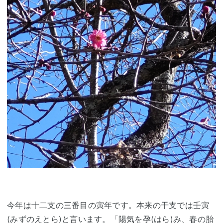
今年は十二支の三番目の寅年です。本来の干支では壬寅
(みずのえとら)と言います。「陽気を孕(はら)み、春の胎