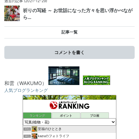
過去の記事
(2021-12-29)
祈りの写経 ～ お世話になった方々を思い浮かべなが
ら…
記事一覧
コメントを書く
和雲（WAKUMO）
人気ブログランキング
ランキング
ポイント
ブロ画
至福のひととき
33位
kazuのフォトライフ
34位