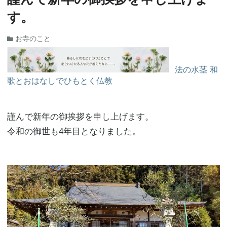
す。
お寺のこと
法の水茎 和
歌とおはなしでひもとく仏教
謹んで新年の御挨拶を申し上げます。
令和の御世も4年目となりました。