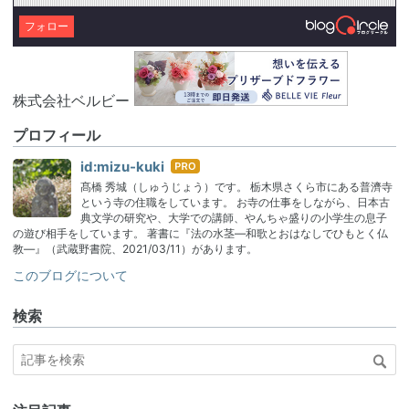
フォロー
株式会社ベルビー
プロフィール
はて
id:mizu-kuki
なブ
髙橋 秀城（しゅうじょう）です。 栃木県さくら市にある普濟寺
ログ
という寺の住職をしています。 お寺の仕事をしながら、日本古
Pro
典文学の研究や、大学での講師、やんちゃ盛りの小学生の息子
の遊び相手をしています。 著書に『法の水茎―和歌とおはなしでひもとく仏
教―』（武蔵野書院、2021/03/11）があります。
このブログについて
検索