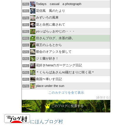
Todays casual a photograph
35位
花信風 風のたより
36位
みずいろの風車
37位
花と自然に癒されて
38位
yoッぱらぃおやじの・・・
39位
坊さんブログ、水茎の跡。
40位
蔵王のふもとから
41位
都会のオアシスを探して
42位
ジミ蘭が好き！
43位
花好きhanaのガーデニング日記
44位
＊くららばあさんno陽だまりに咲く花＊
45位
南国〜車いす日記
46位
place under the sun
47位
このカテゴリを全て表示
参加する
このブログに投票する
にほんブログ村