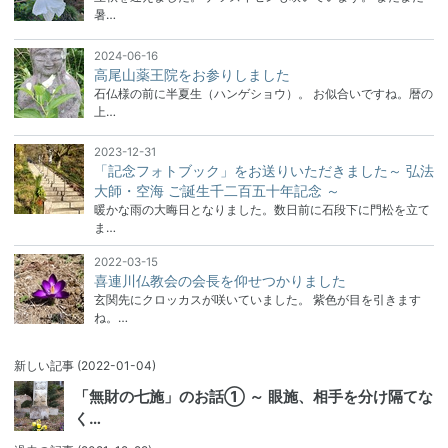
暑…
2024-06-16
高尾山薬王院をお参りしました
石仏様の前に半夏生（ハンゲショウ）。 お似合いですね。暦の
上…
2023-12-31
「記念フォトブック」をお送りいただきました～ 弘法
大師・空海 ご誕生千二百五十年記念 ～
暖かな雨の大晦日となりました。数日前に石段下に門松を立て
ま…
2022-03-15
喜連川仏教会の会長を仰せつかりました
玄関先にクロッカスが咲いていました。 紫色が目を引きます
ね。…
新しい記事
(2022-01-04)
「無財の七施」のお話① ～ 眼施、相手を分け隔てな
く…