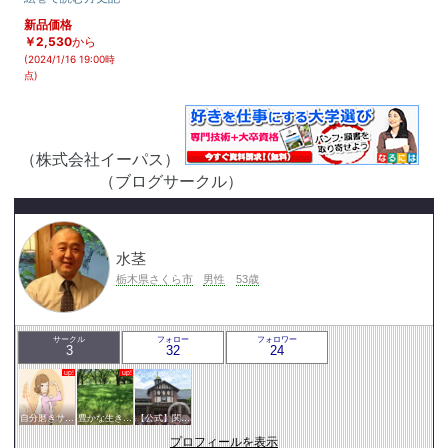
新品価格
￥2,530
から
(2024/1/16 19:00時
点)
（株式会社イーパス）
（ブログサークル）
水茎
栃木県さくら市
男性
53歳
サークル
フォロー
フォロワー
3
32
24
自分磨きサークル
豊かな生き方サークル
【公式】関東サークル
プロフィールを表示